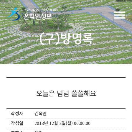
(구)방명록
오늘은 넘넘 쓸쓸해요
작성자
김옥란
작성일
2013년 12월 2일(월) 00:00:00