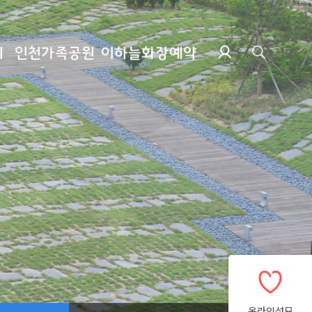
지
인천가족공원
이하늘화장예약
온라인성묘