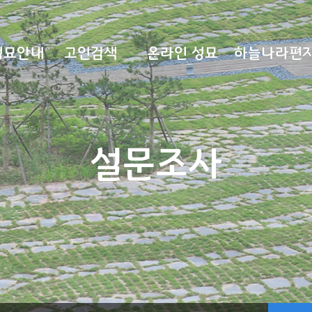
성묘안내
고인검색
온라인 성묘
하늘나라편
설문조사