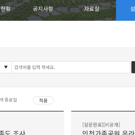
 현황
공지사항
자료실
[설문완료]
[비공개]
족도 조사
인천가족공원 온라