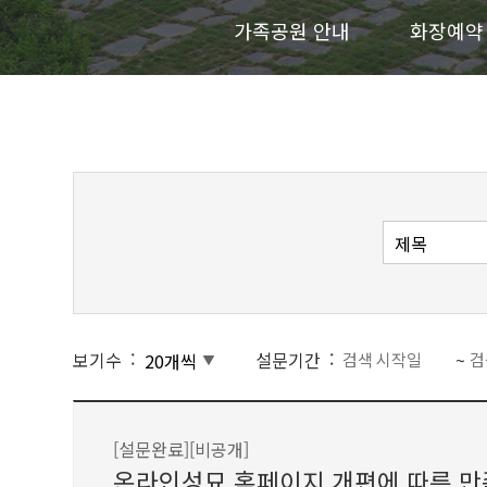
가족공원 안내
화장예약
보기수
설문기간
~
[설문완료]
[비공개]
온라인성묘 홈페이지 개편에 따른 만