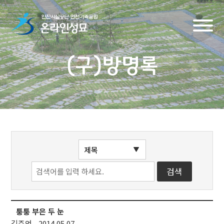
(구)방명록
퉁퉁 부은 두 눈
김주언
2014.05.07